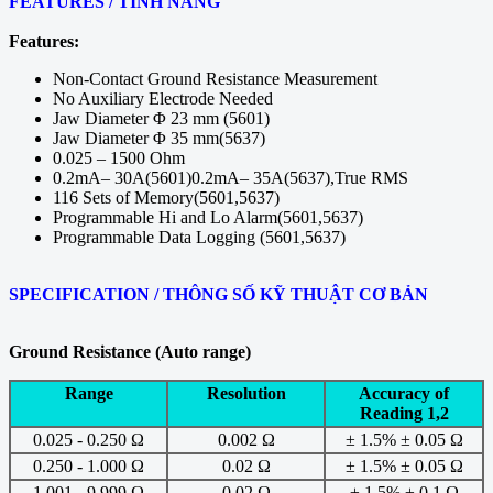
FEATURES / TÍNH NĂNG
Features:
Non-Contact Ground Resistance Measurement
No Auxiliary Electrode Needed
Jaw Diameter Φ 23 mm (5601)
Jaw Diameter Φ 35 mm(5637)
0.025 – 1500 Ohm
0.2mA– 30A(5601)0.2mA– 35A(5637),True RMS
116 Sets of Memory(5601,5637)
Programmable Hi and Lo Alarm(5601,5637)
Programmable Data Logging (5601,5637)
SPECIFICATION / THÔNG SỐ KỸ THUẬT CƠ BẢN
Ground Resistance (Auto range)
Range
Resolution
Accuracy of
Reading 1,2
0.025 - 0.250 Ω
0.002 Ω
± 1.5% ± 0.05 Ω
0.250 - 1.000 Ω
0.02 Ω
± 1.5% ± 0.05 Ω
1.001 - 9.999 Ω
0.02 Ω
± 1.5% ± 0.1 Ω