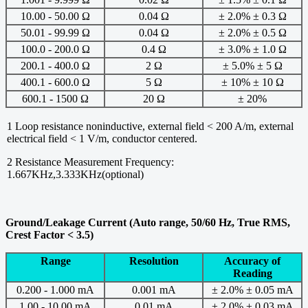
10.00 - 50.00 Ω
0.04 Ω
± 2.0% ± 0.3 Ω
50.01 - 99.99 Ω
0.04 Ω
± 2.0% ± 0.5 Ω
100.0 - 200.0 Ω
0.4 Ω
± 3.0% ± 1.0 Ω
200.1 - 400.0 Ω
2 Ω
± 5.0% ± 5 Ω
400.1 - 600.0 Ω
5 Ω
± 10% ± 10 Ω
600.1 - 1500 Ω
20 Ω
± 20%
1 Loop resistance noninductive, external field < 200 A/m, external
electrical field < 1 V/m, conductor centered.
2 Resistance Measurement Frequency:
1.667KHz,3.333KHz(optional)
Ground/Leakage Current (Auto range, 50/60 Hz, True RMS,
Crest Factor < 3.5)
Range
Resolution
Accuracy of
Reading
0.200 - 1.000 mA
0.001 mA
± 2.0% ± 0.05 mA
1.00 - 10.00 mA
0.01 mA
± 2.0% ± 0.03 mA