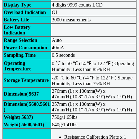
Display Type
4 digits 9999 counts LCD
Overload Indication
OL
Battery Life
3000 measurements
Low Battery
Indication
Range Selection
Auto
Power Consumption
40mA
Sampling Time
0.5 seconds
Operating
0 ℃ to 50 ℃ (14 ℉ to 122 ℉ ) Operating
Temperature
Humidity: Less than 85% RH
-20 ℃ to 60 ℃ (-4 ℉ to 122 ℉ ) Storage
Storage Temperature
Humidity: Less than 75% RH
276mm (L) x 100mm(W) x
Dimension( 5637
47mm(H),10.8" (L) x 3.9"(W) x 1.9"(H)
Dimension( 5600,5601
257mm (L) x 100mm(W) x
)
47mm(H),10.1" (L) x 3.9"(W) x 1.9"(H)
Weight( 5637)
750g/1.65lbs
Weight( 5600,5601)
640g/1.41lbs
Resistance Calibration Plate x 1