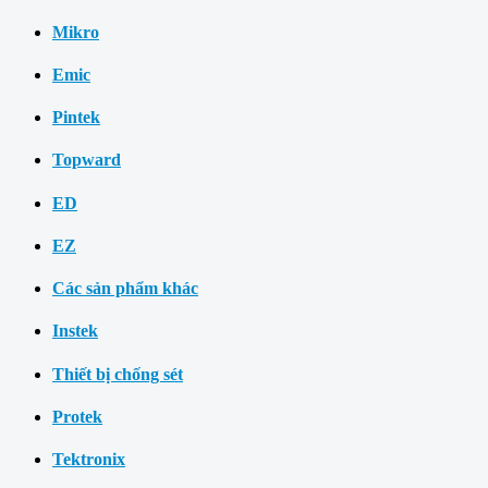
Mikro
Emic
Pintek
Topward
ED
EZ
Các sản phẩm khác
Instek
Thiết bị chống sét
Protek
Tektronix