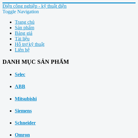
Điện công nghiệp - kỹ thuật điện
Toggle Navigation
Trang chủ
Sản phẩm
Bảng giá
Tài liệu
Hỗ trợ kỹ thuật
Liên hệ
DANH MỤC SẢN PHẨM
Selec
ABB
Mitsubishi
Siemens
Schneider
Omron