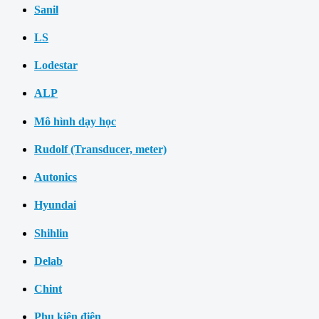
Sanil
LS
Lodestar
ALP
Mô hình dạy học
Rudolf (Transducer, meter)
Autonics
Hyundai
Shihlin
Delab
Chint
Phụ kiện điện