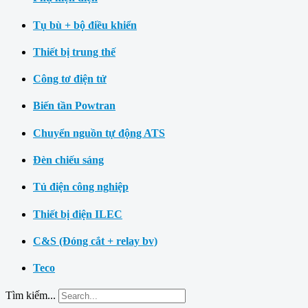
Tụ bù + bộ điều khiển
Thiết bị trung thế
Công tơ điện tử
Biến tần Powtran
Chuyển nguồn tự động ATS
Đèn chiếu sáng
Tủ điện công nghiệp
Thiết bị điện ILEC
C&S (Đóng cắt + relay bv)
Teco
Tìm kiếm...