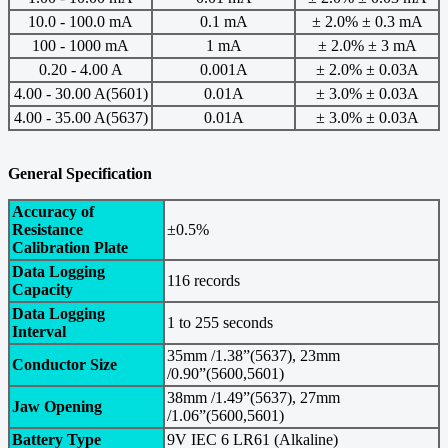
10.0 - 100.0 mA
0.1 mA
± 2.0% ± 0.3 mA
100 - 1000 mA
1 mA
± 2.0% ± 3 mA
0.20 - 4.00 A
0.001A
± 2.0% ± 0.03A
4.00 - 30.00 A(5601)
0.01A
± 3.0% ± 0.03A
4.00 - 35.00 A(5637)
0.01A
± 3.0% ± 0.03A
General Specification
Accuracy of
Resistance
±0.5%
Calibration Plate
Data Logging
116 records
Capacity
Data Logging
1 to 255 seconds
Interval
35mm /1.38”(5637), 23mm
Conductor Size
/0.90”(5600,5601)
38mm /1.49”(5637), 27mm
Jaw Opening
/1.06”(5600,5601)
Battery Type
9V IEC 6 LR61 (Alkaline)