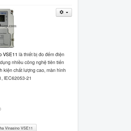
no VSE11
là thiết bị đo đếm điện
 dụng nhiều công nghệ tiên tiến
h kiện chất lượng cao, màn hình
1, IEC62053-21
0
pha Vinasino VSE11