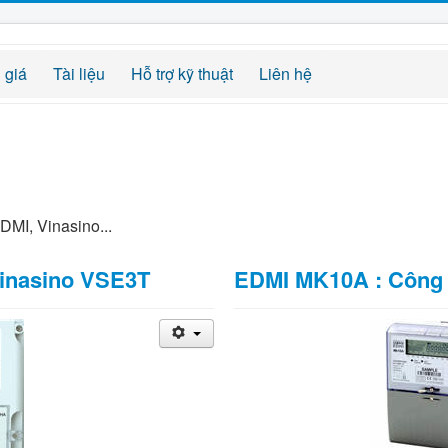
 giá
Tài liệu
Hỗ trợ kỹ thuật
Liên hệ
DMI, Vinasino...
Vinasino VSE3T
EDMI MK10A : Công t