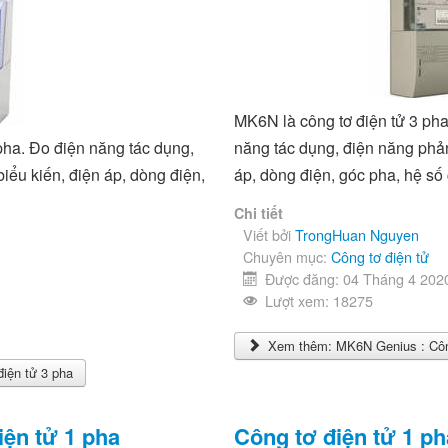
MK6N là công tơ điện tử 3 pha
pha. Đo điện năng tác dụng,
năng tác dụng, điện năng phản
iểu kiến, điện áp, dòng điện,
áp, dòng điện, góc pha, hệ số
Chi tiết
Viết bởi
TrongHuan Nguyen
Chuyên mục:
Công tơ điện tử
Được đăng: 04 Tháng 4 202
Lượt xem: 18275
Xem thêm: MK6N Genius : Công
iện tử 3 pha
ện tử 1 pha
Công tơ điện tử 1 p