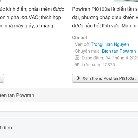
rúc kinh điển; phần mềm được
Powtran PI8100a là biến tần s
ồn 1 pha 220VAC; thích hợp
đại, phương pháp điều khiển 
m, nhà máy giấy, xi măng.
được hầu hết lĩnh vực; Màn hìn
Chi tiết
Viết bởi
TrongHuan Nguyen
Chuyên mục:
Biến tần Powtran
Được đăng: 04 Tháng 4 202
Lượt xem: 12675
0
Xem thêm: Powtran PI8100a : 
iến tần Powtran
t điện