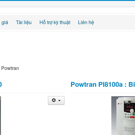
 giá
Tài liệu
Hỗ trợ kỹ thuật
Liên hệ
g Powtran
0
Powtran PI8100a : B