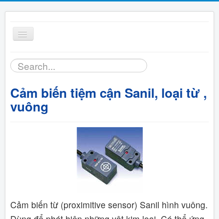
Toggle
Navigation
Tìm
Trang chủ
kiếm...
Cảm biến tiệm cận Sanil, loại từ ,
Sản phẩm
vuông
Bảng giá
Tài liệu
Hỗ trợ kỹ thuật
Liên hệ
Cảm biến từ (proximitive sensor) Sanil hình vuông.
Dùng để phát hiện những vật kim loại. Có thể ứng