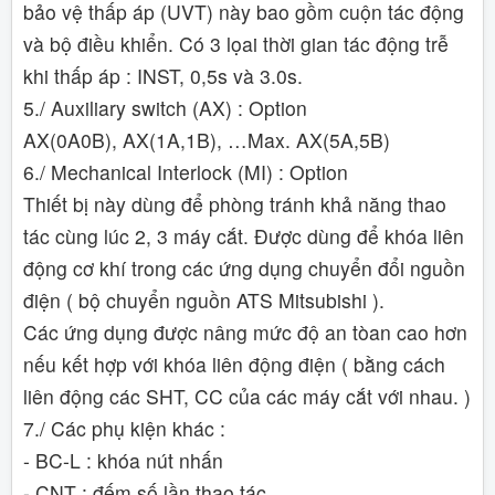
bảo vệ thấp áp (UVT) này bao gồm cuộn tác động
và bộ điều khiển. Có 3 lọai thời gian tác động trễ
khi thấp áp : INST, 0,5s và 3.0s.
5./ Auxiliary switch (AX) : Option
AX(0A0B), AX(1A,1B), …Max. AX(5A,5B)
6./ Mechanical Interlock (MI) : Option
Thiết bị này dùng để phòng tránh khả năng thao
tác cùng lúc 2, 3 máy cắt. Được dùng để khóa liên
động cơ khí trong các ứng dụng chuyển đổi nguồn
điện ( bộ chuyển nguồn ATS Mitsubishi ).
Các ứng dụng được nâng mức độ an tòan cao hơn
nếu kết hợp với khóa liên động điện ( bằng cách
liên động các SHT, CC của các máy cắt với nhau. )
7./ Các phụ kiện khác :
- BC-L : khóa nút nhấn
- CNT : đếm số lần thao tác