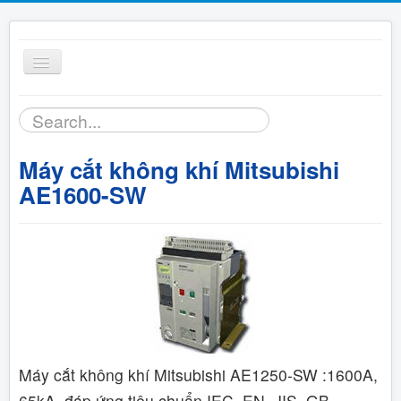
Toggle
Navigation
Tìm
Trang chủ
kiếm...
Máy cắt không khí Mitsubishi
Sản phẩm
AE1600-SW
Bảng giá
Tài liệu
Hỗ trợ kỹ thuật
Liên hệ
Máy cắt không khí Mitsubishi AE1250-SW :1600A,
65kA, đáp ứng tiêu chuẩn IEC, EN, JIS, GB.