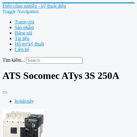
Điện công nghiệp - kỹ thuật điện
Toggle Navigation
Trang chủ
Sản phẩm
Bảng giá
Tài liệu
Hỗ trợ kỹ thuật
Liên hệ
Tìm kiếm...
ATS Socomec ATys 3S 250A
In bài này